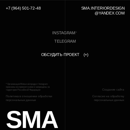
+7 (964) 501-72-
48
SMA.INTERIORDESIGN
@YANDEX.COM
INSTAGRAM
*
TELEGRAM
ОБСУДИТЬ ПРОЕКТ
(+)
* Организация Meta и её продукт Instagram
признаны экстремистскими и запрещены на
Создание сайта
территории Российской Федерации
Политика в отношении обработки
Согласие на обработку
персональных данных
персональных данных
SMA